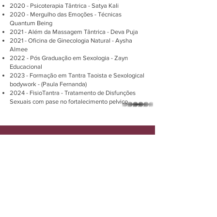
2020 - Psicoterapia Tântrica - Satya Kali
2020 - Mergulho das Emoções - Técnicas
Quantum Being
2021 - Além da Massagem Tântrica - Deva Puja
2021 - Oficina de Ginecologia Natural - Aysha
Almee
2022 - Pós Graduação em Sexologia - Zayn
Educacional
2023 - Formação em Tantra Taoista e Sexological
bodywork - (Paula Fernanda)
2024 - FisioTantra - Tratamento de Disfunções
Sexuais com pase no fortalecimento pelvico
whatsapp
Sexualidade não é só
sobre genitais, é sobre
encontrar sua energia
vital, criatividade e libido