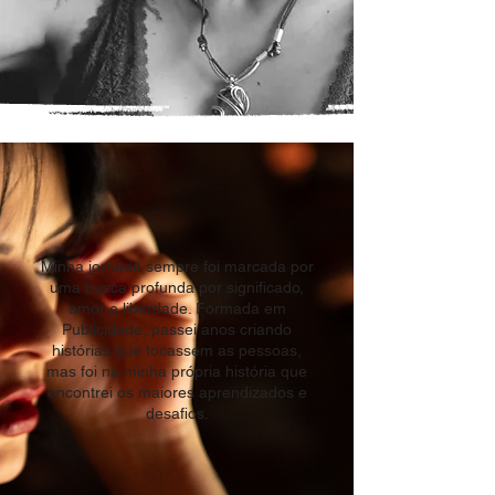
Minha jornada sempre foi marcada por
uma busca profunda por significado,
amor e liberdade. Formada em
Publicidade, passei anos criando
histórias que tocassem as pessoas,
mas foi na minha própria história que
encontrei os maiores aprendizados e
desafios​.