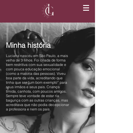
Minha história
Luciana nasceu em São Paulo, a mais
velha de 3 filhos. Foi criada de forma
bem restritiva com sua sexualidade e
com pouca educação emocional
(como a maioria das pessoas). Viveu
boa parte da vida, acreditando que
tinha que ser “um bom exemplo” para
seus irmãos e seus pais. Criança
tímida, canhota, com poucos amigos.
Sempre teve vontade de estar na
bagunça com as outras crianças, mas
acreditava que não podia decepcionar
a professora e nem os pais.