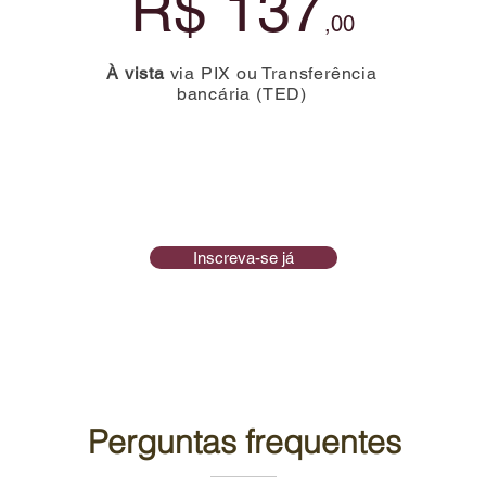
R$ 137
,00
À vista
via PIX ou Transferência
bancária (TED)
Inscreva-se já
Perguntas frequentes