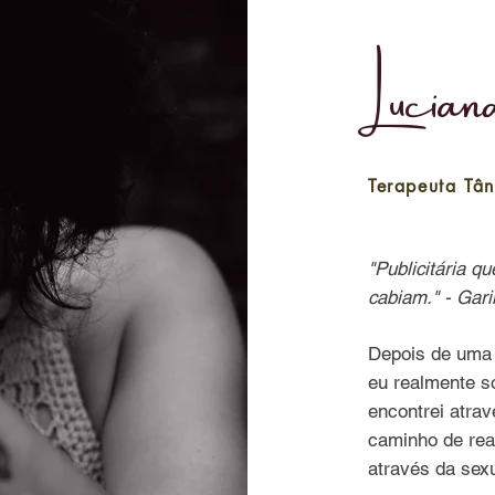
Lucia
Terapeuta Tân
"Publicitária 
cabiam." - Gar
Depois de uma 
eu realmente so
encontrei atrav
caminho de rea
através da sex