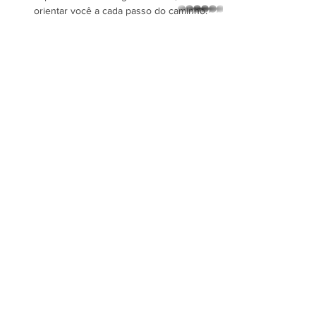
orientar você a cada passo do caminho.
whatsapp
Mostrar mais
Compartilhe esse evento
Luciana Garima