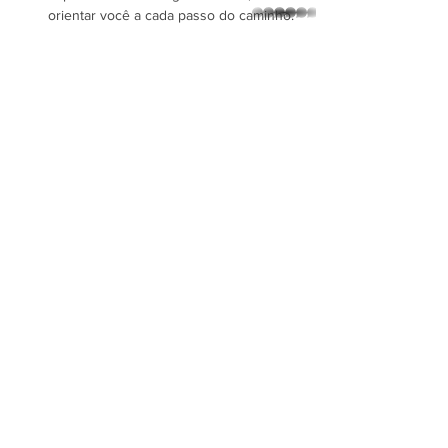
orientar você a cada passo do caminho.
whatsapp
Mostrar mais
Compartilhe esse evento
Luciana Garima